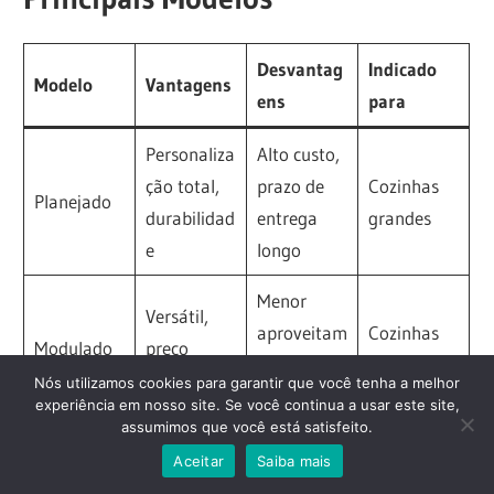
Desvantag
Indicado
Modelo
Vantagens
ens
para
Personaliza
Alto custo,
ção total,
prazo de
Cozinhas
Planejado
durabilidad
entrega
grandes
e
longo
Menor
Versátil,
aproveitam
Cozinhas
Modulado
preço
ento do
médias
acessível
Nós utilizamos cookies para garantir que você tenha a melhor
espaço
experiência em nosso site. Se você continua a usar este site,
assumimos que você está satisfeito.
Econômico,
Pouco
Aceitar
Saiba mais
ocupa
Apartamen