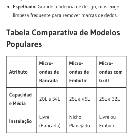
Espelhado:
Grande tendência de design, mas exige
limpeza frequente para remover marcas de dedos.
Tabela Comparativa de Modelos
Populares
Micro-
Micro-
Micro-
Atributo
ondas de
ondas de
ondas com
Bancada
Embutir
Grill
Capacidad
20L a 34L
25L a 45L
25L a 32L
e Média
Livre
Nicho
Livre ou
Instalação
(Bancada)
Planejado
Embutir