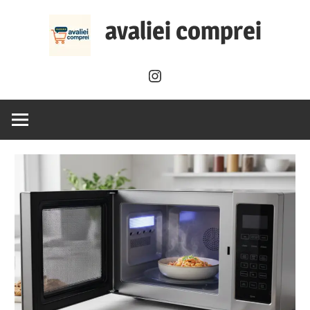
Skip
avaliei comprei
to
content
Instagram