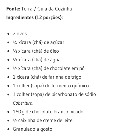
Fonte:
Terra / Guia da Cozinha
Ingredientes (12 porções):
2 ovos
¾ xícara (chá) de açúcar
⅓ xícara (chá) de óleo
⅓ xícara (chá) de água
½ xícara (chá) de chocolate em pó
1 xícara (chá) de farinha de trigo
1 colher (sopa) de fermento químico
1 colher (sopa) de bicarbonato de sódio
Cobertura:
150 g de chocolate branco picado
½ caixinha de creme de leite
Granulado a gosto