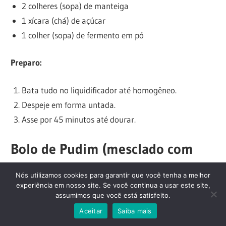
2 colheres (sopa) de manteiga
1 xícara (chá) de açúcar
1 colher (sopa) de fermento em pó
Preparo:
Bata tudo no liquidificador até homogêneo.
Despeje em forma untada.
Asse por 45 minutos até dourar.
Bolo de Pudim (mesclado com
pudim de leite)
Nós utilizamos cookies para garantir que você tenha a melhor
experiência em nosso site. Se você continua a usar este site,
assumimos que você está satisfeito.
Ingredientes:
Aceitar
Saiba mais
Massa: